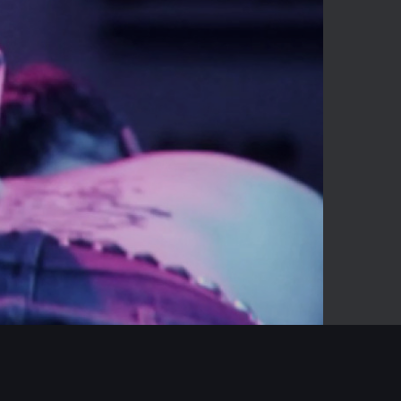
-03:03
Mute
Enter
fullscreen