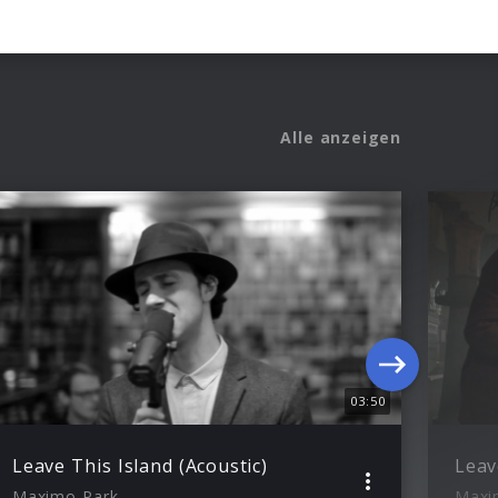
Alle anzeigen
03:50
Leave This Island (Acoustic)
Leav
Maximo Park
Maxi