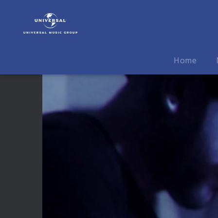
Maximo
Park
|
Video
|
Home
Lydia,
The
Ink
Will
Never
Dry