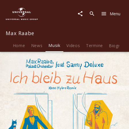
Max
Raabe
Menu
|
Musik
|
Max Raabe
Ich
bleib
zu
Home
News
Musik
Videos
Termine
Biografie
Haus