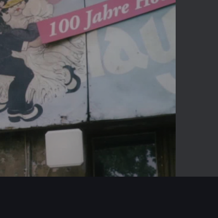
07:13
Mute
Enter
fullscreen