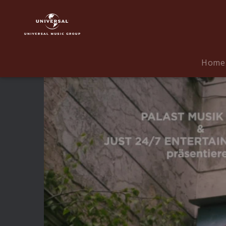
Max
Raabe
|
Video
|
Home
MTV
Unplugged
mit
Samy
Deluxe
und
Pawel
Popolski