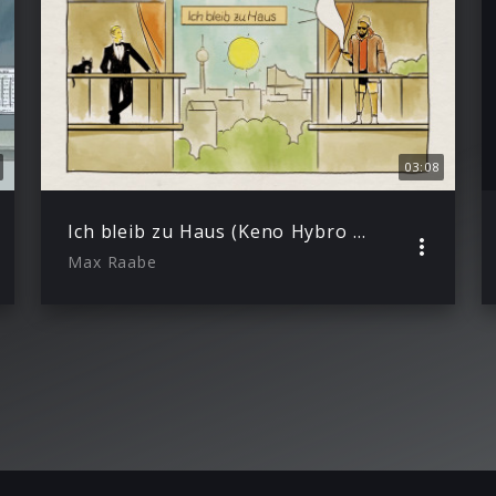
03:08
Ich bleib zu Haus (Keno Hybro Remix) ft. Samy Deluxe
Max Raabe