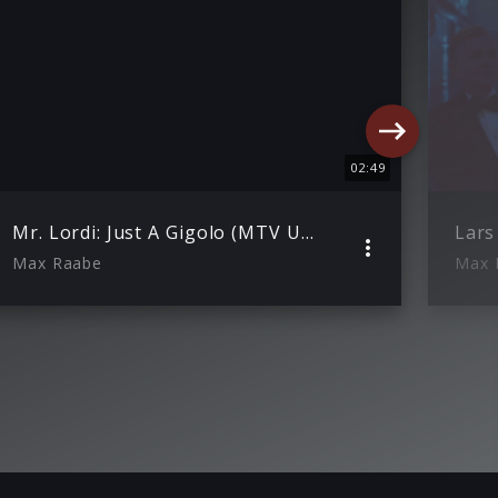
02:49
Mr. Lordi: Just A Gigolo (MTV Unplugged)
Max Raabe
Max 