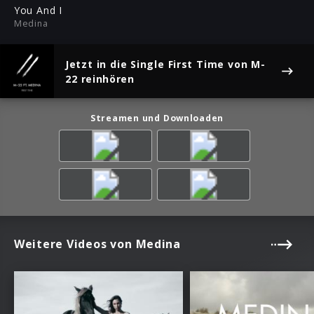
ful
You And I
Medina
Jetzt in die Single
First Time
von M-
22 reinhören
Streamen und Downloaden
Weitere Videos von Medina