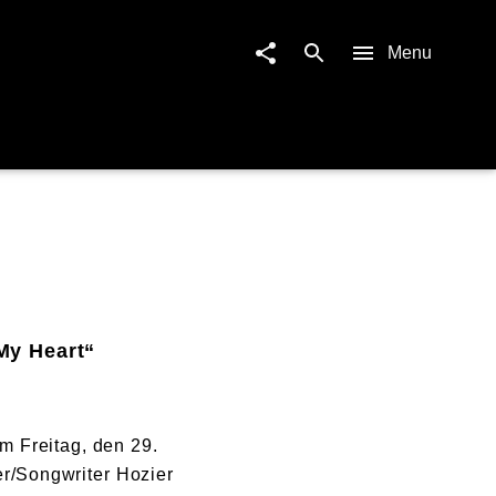
Menu
My Heart“
am Freitag, den 29.
er/Songwriter Hozier