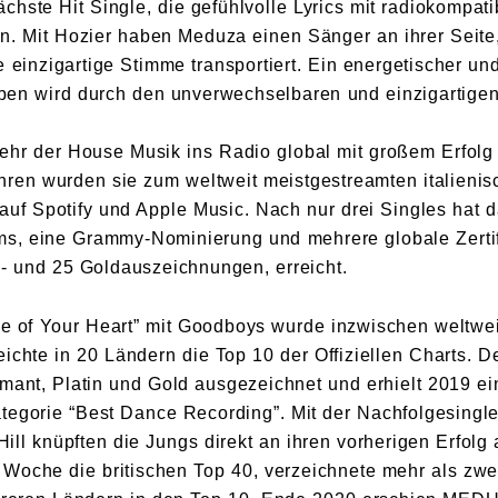
nächste Hit Single, die gefühlvolle Lyrics mit radiokompa
. Mit Hozier haben Meduza einen Sänger an ihrer Seite
einzigartige Stimme transportiert. Ein energetischer und
ieben wird durch den unverwechselbaren und einzigartig
hr der House Musik ins Radio global mit großem Erfolg 
hren wurden sie zum weltweit meistgestreamten italienisc
auf Spotify und Apple Music. Nach nur drei Singles hat d
ams, eine Grammy-Nominierung und mehrere globale Zertif
n- und 25 Goldauszeichnungen, erreicht.
ce of Your Heart” mit Goodboys wurde inzwischen weltwei
eichte in 20 Ländern die Top 10 der Offiziellen Charts. 
mant, Platin und Gold ausgezeichnet und erhielt 2019 e
tegorie “Best Dance Recording”. Mit der Nachfolgesingle
ll knüpften die Jungs direkt an ihren vorherigen Erfolg 
n Woche die britischen Top 40, verzeichnete mehr als zwe