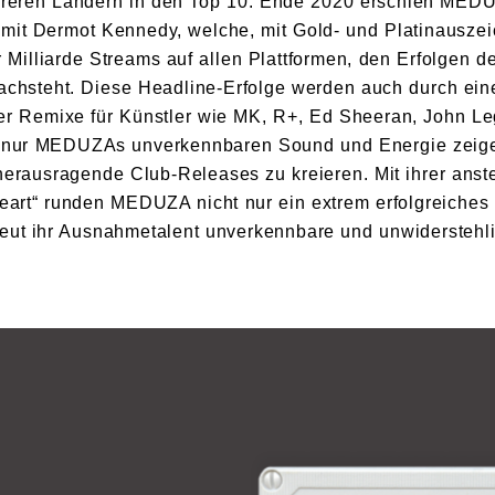
hreren Ländern in den Top 10. Ende 2020 erschien MEDUZ
mit Dermot Kennedy, welche, mit Gold- und Platinausze
 Milliarde Streams auf allen Plattformen, den Erfolgen d
achsteht. Diese Headline-Erfolge werden auch durch ei
er Remixe für Künstler wie MK, R+, Ed Sheeran, John Le
ht nur MEDUZAs unverkennbaren Sound und Energie zeige
 herausragende Club-Releases zu kreieren. Mit ihrer anst
 Heart“ runden MEDUZA nicht nur ein extrem erfolgreiches
eut ihr Ausnahmetalent unverkennbare und unwiderstehl