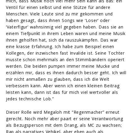
mich, dass Musik noch viel mehr sein kann als das: ein
Ventil für einen selbst und eine Stütze für andere
Menschen. Viele Leute sind zu mir gekommen und
haben gesagt, dass ihnen Songs wie ‘Loser’ oder
‘Vaterfigur’ wahnsinnig viel gegeben haben. Dass sie an
einem Tiefpunkt in ihrem Leben waren und meine Musik
ihnen geholfen hat, sich da rauszukämpfen. Das war
eine krasse Erfahrung. Ich habe zum Beispiel einen
Kollegen, der inzwischen fast Invalide ist. Seine Tochter
musste schon mehrmals an den Stimmbändern operiert
werden. Die beiden pumpen immer meine Mucke und
erzählen mir, dass es ihnen dadurch besser geht. Ich will
mir nicht anmaßen zu glauben, dass ich die Welt
verbessern kann. Aber wenn ich einen kleinen Beitrag
leisten kann, dann ist das für mich viel wertvoller als
jedes technische Lob.”
Dieser Rolle wird Megaloh mit “Regenmacher” erneut
gerecht. Noch mehr aber paart er seine Verantwortung
als Bezugsperson mit dem Drang, als MC zu wachsen;
Rap als narratives Vehikel, aber eben auch als