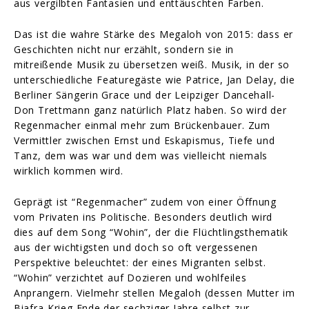
aus vergilbten Fantasien und enttäuschten Farben.
Das ist die wahre Stärke des Megaloh von 2015: dass er
Geschichten nicht nur erzählt, sondern sie in
mitreißende Musik zu übersetzen weiß. Musik, in der so
unterschiedliche Featuregäste wie Patrice, Jan Delay, die
Berliner Sängerin Grace und der Leipziger Dancehall-
Don Trettmann ganz natürlich Platz haben. So wird der
Regenmacher einmal mehr zum Brückenbauer. Zum
Vermittler zwischen Ernst und Eskapismus, Tiefe und
Tanz, dem was war und dem was vielleicht niemals
wirklich kommen wird.
Geprägt ist “Regenmacher” zudem von einer Öffnung
vom Privaten ins Politische. Besonders deutlich wird
dies auf dem Song “Wohin”, der die Flüchtlingsthematik
aus der wichtigsten und doch so oft vergessenen
Perspektive beleuchtet: der eines Migranten selbst.
“Wohin” verzichtet auf Dozieren und wohlfeiles
Anprangern. Vielmehr stellen Megaloh (dessen Mutter im
Biafra-Krieg Ende der sechziger Jahre selbst zur