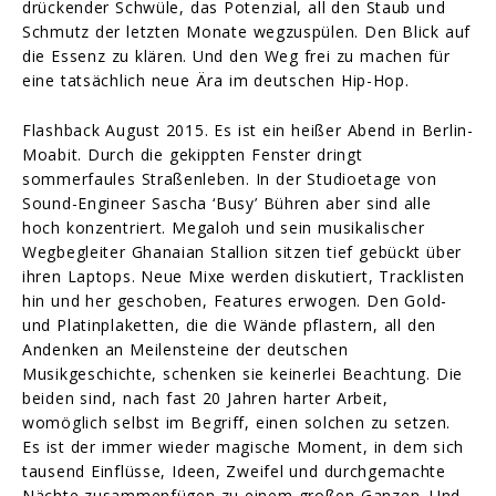
drückender Schwüle, das Potenzial, all den Staub und
Schmutz der letzten Monate wegzuspülen. Den Blick auf
die Essenz zu klären. Und den Weg frei zu machen für
eine tatsächlich neue Ära im deutschen Hip-Hop.
Flashback August 2015. Es ist ein heißer Abend in Berlin-
Moabit. Durch die gekippten Fenster dringt
sommerfaules Straßenleben. In der Studioetage von
Sound-Engineer Sascha ‘Busy’ Bühren aber sind alle
hoch konzentriert. Megaloh und sein musikalischer
Wegbegleiter Ghanaian Stallion sitzen tief gebückt über
ihren Laptops. Neue Mixe werden diskutiert, Tracklisten
hin und her geschoben, Features erwogen. Den Gold-
und Platinplaketten, die die Wände pflastern, all den
Andenken an Meilensteine der deutschen
Musikgeschichte, schenken sie keinerlei Beachtung. Die
beiden sind, nach fast 20 Jahren harter Arbeit,
womöglich selbst im Begriff, einen solchen zu setzen.
Es ist der immer wieder magische Moment, in dem sich
tausend Einflüsse, Ideen, Zweifel und durchgemachte
Nächte zusammenfügen zu einem großen Ganzen. Und