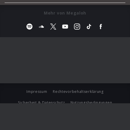
Mehr von Megaloh
Impressum
Rechtevorbehaltserklärung
Sicherheit & Datenschutz
Nutzungsbedingungen
Journalistenlounge
Für Geschäftspartner
Barrierefreiheit Statement