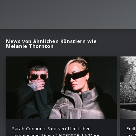
News von ähnlichen Künstlern wie
Melanie Thornton
Sarah Connor x Sido veröffentlichen
Endl
gemeinsame Single “INTERSTELLAR” ++
groß