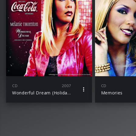
CD
2007
CD
Wonderful Dream (Holidays Are Coming)
Memories