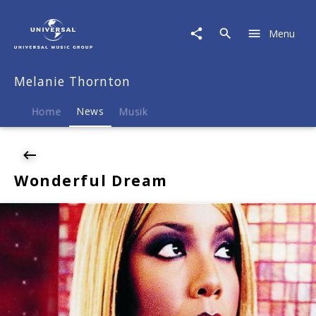
Melanie
Thornton
Menu
|
News
|
Melanie Thornton
Wonderful
Dream
Home
News
Musik
Wonderful Dream