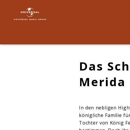
Merida
–
Legende
der
Highlands
|
Biografie
Das Sch
Merida 
In den nebligen High
königliche Familie f
Tochter von König Fer