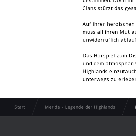
bestimmen. Doch ihr 
Clans stürzt das ges
Auf ihrer heroischen
muss all ihren Mut a
unwiderruflich abläu
Das Hörspiel zum Dis
und dem atmosphärisc
Highlands einzutauc
unterwegs zu erlebe
Start
Merida - Legende der Highlands