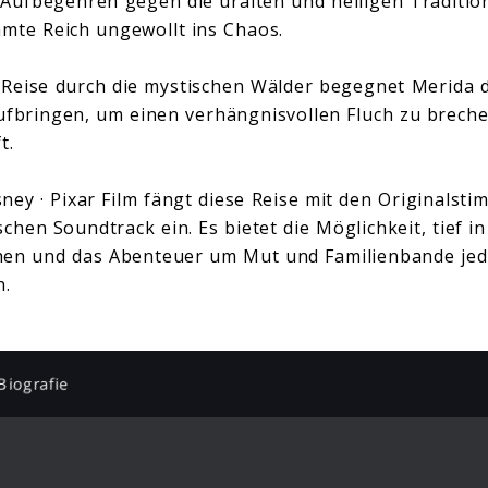
Aufbegehren gegen die uralten und heiligen Traditio
amte Reich ungewollt ins Chaos.
 Reise durch die mystischen Wälder begegnet Merida 
ufbringen, um einen verhängnisvollen Fluch zu brechen
ft.
ney · Pixar Film fängt diese Reise mit den Originalst
hen Soundtrack ein. Es bietet die Möglichkeit, tief i
hen und das Abenteuer um Mut und Familienbande jed
n.
Biografie