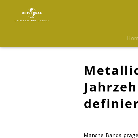
Metallica
|
Biografie
Ho
Metalli
Jahrzeh
definie
Manche Bands prägen