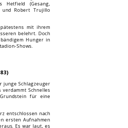
s Hetfield (Gesang,
 und Robert Trujillo
spätestens mit ihrem
sseren belehrt. Doch
unbändigem Hunger in
Stadion-Shows.
983)
er junge Schlagzeuger
s verdammt Schnelles
Grundstein für eine
urz entschlossen nach
den ersten Aufnahmen
raus. Es war laut, es