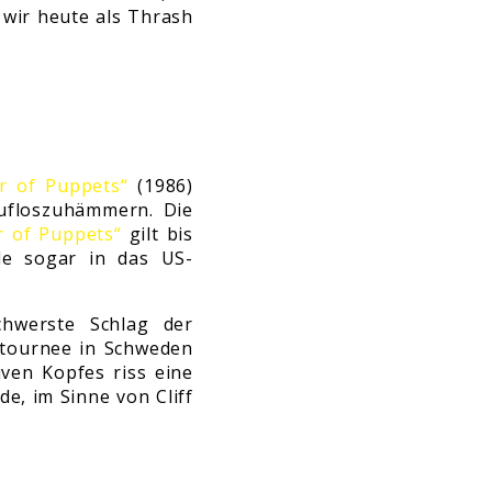
 wir heute als Thrash
r of Puppets“
(1986)
raufloszuhämmern. Die
r of Puppets“
gilt bis
de sogar in das US-
hwerste Schlag der
atournee in Schweden
iven Kopfes riss eine
e, im Sinne von Cliff