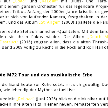
ie auf
„Load“
und
„ReLoad“
mit Blues- und Hard-
 mit einem ganzen Orchester für das legendäre Proje
seinen Tribut. Anfang der 2000er Jahre kriselte es ge
stritt sich vor laufender Kamera, festgehalten in 
er“, und das Album
„St. Anger“
(2003) spaltete die Fan
esen echte Stehaufmännchen-Qualitäten. Mit dem Eins
nden sie ihren Fokus wieder. Die Alben
„Death M
Destruct“
(2016) zeigten allen, dass die alten Thras
e Band 2009 völlig zu Recht in die Rock and Roll Hal
Die M72 Tour und das musikalische Erbe
h die Band heute zur Ruhe setzt, irrt sich gewaltig. D
n, wie lebendig der Mythos aktuell ist:
bum: Mit
„ReLoad“
(Juni 2026) blicken die Musiker auf
cken ihre alten Hits in einer neuen, remasterten Ver