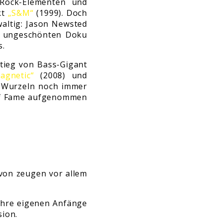
Rock-Elementen und
kt
„S&M“
(1999). Doch
waltig: Jason Newsted
der ungeschönten Doku
s.
tieg von Bass-Gigant
agnetic“
(2008) und
h-Wurzeln noch immer
l of Fame aufgenommen
avon zeugen vor allem
 ihre eigenen Anfänge
sion.