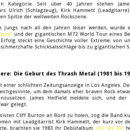
ten Kategorie. Seit über 40 Jahren stehen Jame
ars Ulrich (Schlagzeug), Kirk Hammett (Leadgitarre)
ten Spitze der weltweiten Rockszene.
e Jungs nach all den Jahren leiser werden, wurde 
sons“
und der gigantischen M72 World Tour eines Be
 Erfolg steckt eine Geschichte voller Extreme: von 
chmerzhafte Schicksalsschläge bis zu gigantischen 
ere: Die Geburt des Thrash Metal (1981 bis 1
t einer schlichten Zeitungsanzeige in Los Angeles. D
Gleichgesinnte, um dem damals eher braven Rock etwa
nzusetzen. James Hetfield meldete sich, und der 
 war gelegt.
isten Cliff Burton an Bord zu holen, zog die Band k
mmen mit Leadgitarrist Kirk Hammett, der kurz vor 
zte, brachten sie 1983 ihr Debütalbum
„Kill ’Em All“
he