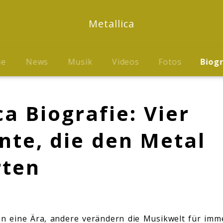
Metallica
me
News
Musik
Videos
Fotos
Biog
ca Biografie: Vier
nte, die den Metal
rten
 eine Ära, andere verändern die Musikwelt für imme