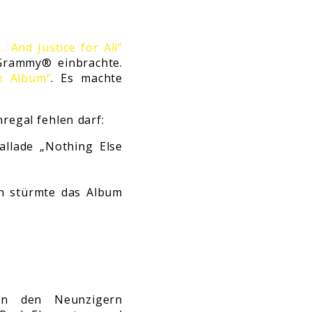
… And Justice for All“
Grammy® einbrachte.
k Album“
. Es machte
regal fehlen darf:
llade „Nothing Else
en stürmte das Album
 In den Neunzigern