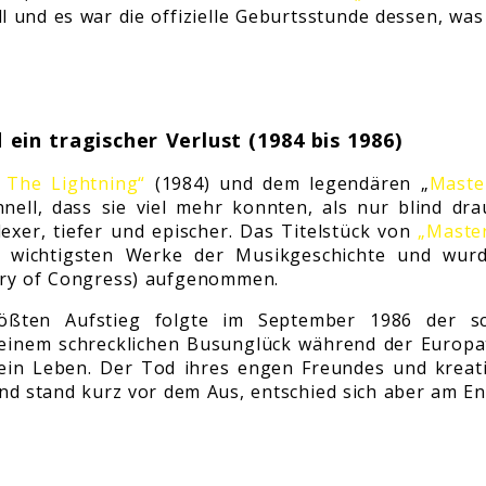
l und es war die offizielle Geburtsstunde dessen, was
ein tragischer Verlust (1984 bis 1986)
 The Lightning“
(1984) und dem legendären „
Maste
hnell, dass sie viel mehr konnten, als nur blind d
xer, tiefer und epischer. Das Titelstück von
„Maste
r wichtigsten Werke der Musikgeschichte und wur
rary of Congress) aufgenommen.
ößten Aufstieg folgte im September 1986 der sc
 einem schrecklichen Busunglück während der Europ
sein Leben. Der Tod ihres engen Freundes und kreat
and stand kurz vor dem Aus, entschied sich aber am End