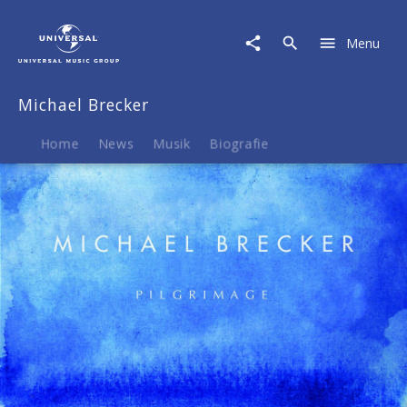
Michael
Brecker
Menu
|
Musik
&
Michael Brecker
Merch
Home
News
Musik
Biografie