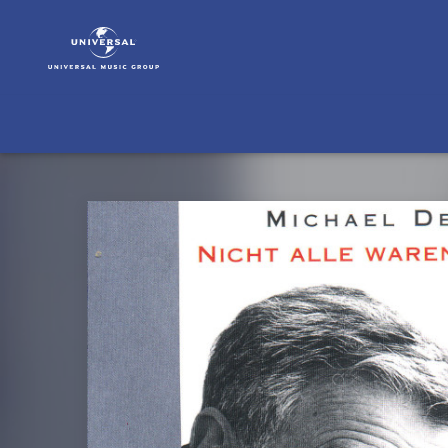
Michael
Degen
|
Musik
|
Nicht
Alle
Waren
Morder