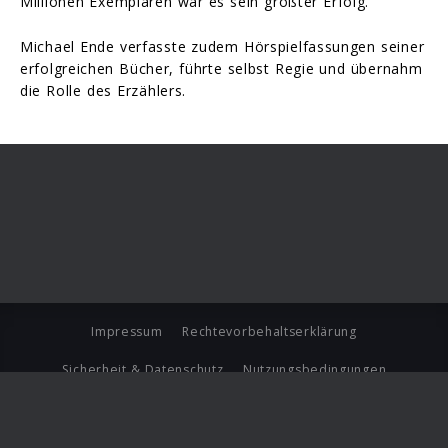
Millionen Exemplaren war es sein größter Erfolg.
Michael Ende verfasste zudem Hörspielfassungen seiner
erfolgreichen Bücher, führte selbst Regie und übernahm
die Rolle des Erzählers.
Impressum
Rechtevorbehaltserklärung
Sicherheit & Datenschutz
Nutzungsbedingungen
Journalistenlounge
Für Geschäftspartner
Barrierefreiheit Statement