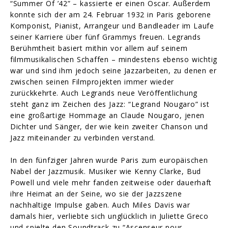
“Summer Of ’42” – kassierte er einen Oscar. Außerdem
konnte sich der am 24. Februar 1932 in Paris geborene
Komponist, Pianist, Arrangeur und Bandleader im Laufe
seiner Karriere über fünf Grammys freuen. Legrands
Berühmtheit basiert mithin vor allem auf seinem
filmmusikalischen Schaffen – mindestens ebenso wichtig
war und sind ihm jedoch seine Jazzarbeiten, zu denen er
zwischen seinen Filmprojekten immer wieder
zurückkehrte. Auch Legrands neue Veröffentlichung
steht ganz im Zeichen des Jazz: “Legrand Nougaro” ist
eine großartige Hommage an Claude Nougaro, jenen
Dichter und Sänger, der wie kein zweiter Chanson und
Jazz miteinander zu verbinden verstand.
In den fünfziger Jahren wurde Paris zum europäischen
Nabel der Jazzmusik. Musiker wie Kenny Clarke, Bud
Powell und viele mehr fanden zeitweise oder dauerhaft
ihre Heimat an der Seine, wo sie der Jazzszene
nachhaltige Impulse gaben. Auch Miles Davis war
damals hier, verliebte sich unglücklich in Juliette Greco
und spielte den Soundtrack zu “Ascenseur pour