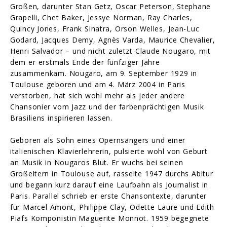
Großen, darunter Stan Getz, Oscar Peterson, Stephane
Grapelli, Chet Baker, Jessye Norman, Ray Charles,
Quincy Jones, Frank Sinatra, Orson Welles, Jean-Luc
Godard, Jacques Demy, Agnès Varda, Maurice Chevalier,
Henri Salvador – und nicht zuletzt Claude Nougaro, mit
dem er erstmals Ende der fünfziger Jahre
zusammenkam. Nougaro, am 9. September 1929 in
Toulouse geboren und am 4. März 2004 in Paris
verstorben, hat sich wohl mehr als jeder andere
Chansonier vom Jazz und der farbenprächtigen Musik
Brasiliens inspirieren lassen.
Geboren als Sohn eines Opernsängers und einer
italienischen Klavierlehrerin, pulsierte wohl von Geburt
an Musik in Nougaros Blut. Er wuchs bei seinen
Großeltern in Toulouse auf, rasselte 1947 durchs Abitur
und begann kurz darauf eine Laufbahn als Journalist in
Paris. Parallel schrieb er erste Chansontexte, darunter
für Marcel Amont, Philippe Clay, Odette Laure und Edith
Piafs Komponistin Maguerite Monnot. 1959 begegnete