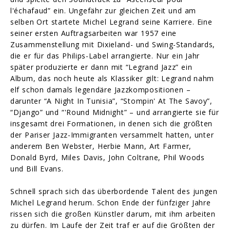
l'échafaud” ein. Ungefähr zur gleichen Zeit und am
selben Ort startete Michel Legrand seine Karriere. Eine
seiner ersten Auftragsarbeiten war 1957 eine
Zusammenstellung mit Dixieland- und Swing-Standards,
die er für das Philips-Label arrangierte. Nur ein Jahr
später produzierte er dann mit “Legrand Jazz” ein
Album, das noch heute als Klassiker gilt: Legrand nahm
elf schon damals legendäre Jazzkompositionen –
darunter “A Night In Tunisia”, “Stompin' At The Savoy”,
“Django” und “'Round Midnight” – und arrangierte sie für
insgesamt drei Formationen, in denen sich die größten
der Pariser Jazz-Immigranten versammelt hatten, unter
anderem Ben Webster, Herbie Mann, Art Farmer,
Donald Byrd, Miles Davis, John Coltrane, Phil Woods
und Bill Evans.
Schnell sprach sich das überbordende Talent des jungen
Michel Legrand herum. Schon Ende der fünfziger Jahre
rissen sich die großen Künstler darum, mit ihm arbeiten
zu dürfen. Im Laufe der Zeit traf er auf die Größten der