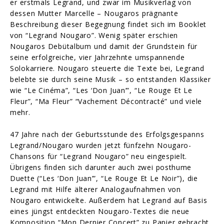
er erstmals Legrand, und zwar im Musikverlag von
dessen Mutter Marcelle – Nougaros prägnante
Beschreibung dieser Begegnung findet sich im Booklet
von “Legrand Nougaro”. Wenig später erschien
Nougaros Debütalbum und damit der Grundstein für
seine erfolgreiche, vier Jahrzehnte umspannende
Solokarriere. Nougaro steuerte die Texte bei, Legrand
belebte sie durch seine Musik – so entstanden Klassiker
wie “Le Cinéma”, “Les ‘Don Juan’”, “Le Rouge Et Le
Fleur”, “Ma Fleur” “Vachement Décontracté” und viele
mehr.
47 Jahre nach der Geburtsstunde des Erfolgsgespanns
Legrand/Nougaro wurden jetzt fünfzehn Nougaro-
Chansons für “Legrand Nougaro” neu eingespielt.
Übrigens finden sich darunter auch zwei posthume
Duette (“Les ‘Don Juan’”, “Le Rouge Et Le Noir”), die
Legrand mit Hilfe älterer Analogaufnahmen von
Nougaro entwickelte. Außerdem hat Legrand auf Basis
eines jüngst entdeckten Nougaro-Textes die neue
Komposition “Mon Dernier Concert” zu Papier gebracht.