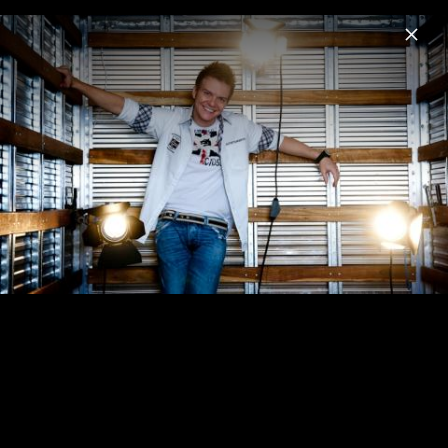
Menu
Michel Teló
Home
News
Musik
Videos
Fotos
Biografie
Michel Teló - Fotos 2011