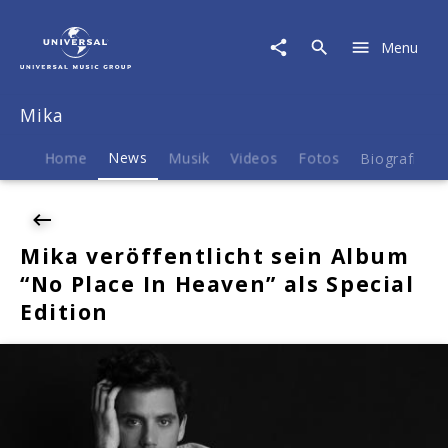
Mika
|
Menu
News
|
Mika
Mika
veröffentlicht
sein
Album
Home
News
Musik
Videos
Fotos
Biografie
"No
Place
In
Heaven"
Mika veröffentlicht sein Album
als
“No Place In Heaven” als Special
Special
Edition
Edition