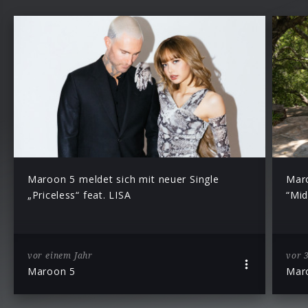
Maroon 5 meldet sich mit neuer Single
Maro
„Priceless“ feat. LISA
“Mid
vor einem Jahr
vor 
Maroon 5
Mar