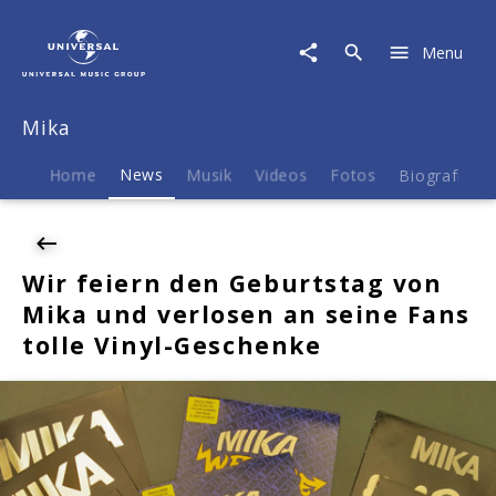
Mika
|
Menu
News
|
Wir
Mika
feiern
den
Geburtstag
Home
News
Musik
Videos
Fotos
Biografie
von
Mika
und
verlosen
Wir feiern den Geburtstag von
an
Mika und verlosen an seine Fans
seine
Fans
tolle Vinyl-Geschenke
tolle
Vinyl-
Geschenke