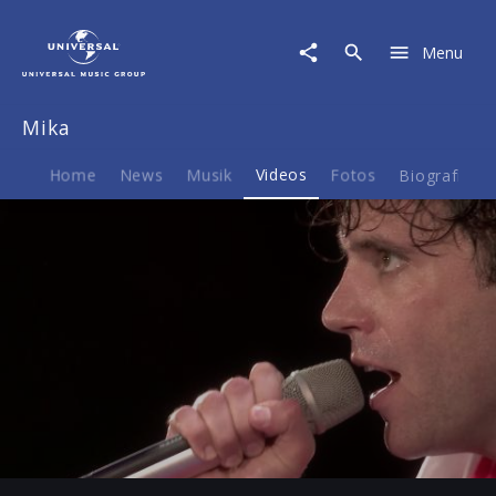
Mika
|
Menu
Video
|
Mika
Mika
Love
Paris
(Trailer)
Home
News
Musik
Videos
Fotos
Biografie
Play
-01:12
Play
Mute
Ent