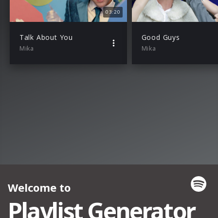
03:20
Talk About You
Good Guys
Mika
Mika