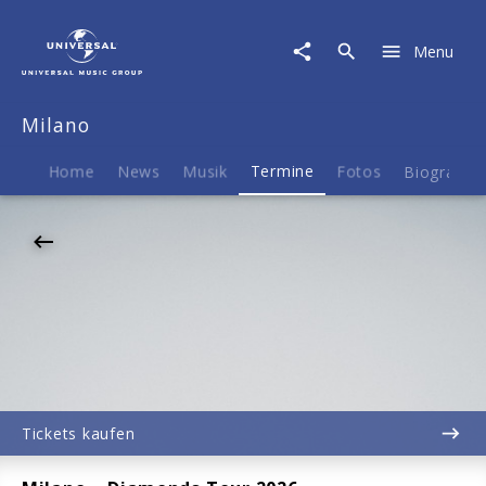
Milano
|
Menu
03.11.2026
Porsche-
Arena,
Milano
Stuttgart,
20:00
Home
News
Musik
Termine
Fotos
Biografie
Tickets kaufen