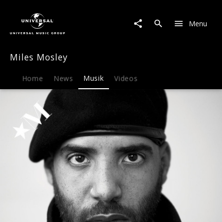
Miles
Mosley
Menu
|
Musik
|
Miles Mosley
UPRISING
(LP)
Home
News
Musik
Videos