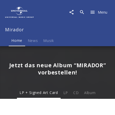
Mirador
|
Menu
Musik
&
Merch
Mirador
Home
News
Musik
Jetzt das neue Album “MIRADOR”
vorbestellen!
LP + Signed Art Card
LP
CD
Album