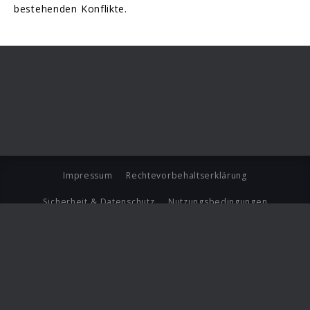
bestehenden Konflikte.
Impressum
Rechtevorbehaltserklärung
Sicherheit & Datenschutz
Nutzungsbedingungen
Journalistenlounge
Für Geschäftspartner
Barrierefreiheit Statement
© Copyright 2026 Universal Music Group N.V. All Rights
Reserved.