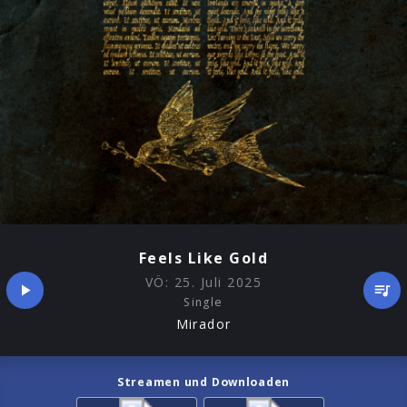
Feels Like Gold
VÖ:
25. Juli 2025
Single
Mirador
Streamen und Downloaden