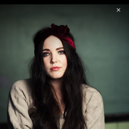
Menu
Miriam Bryant
Home
News
Musik
Videos
Fotos
Biografie
Miriam Bryant - Pressebilder 2013