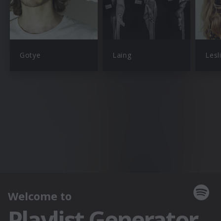
Gotye
Laing
Lesl