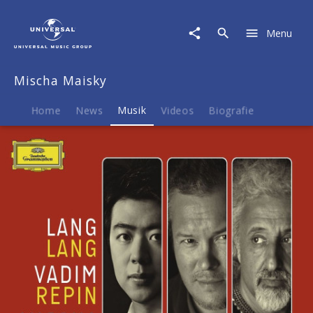
Mischa
Maisky
Menu
|
Musik
|
Mischa Maisky
Piano
Trios
(Tchaikovsky,
Home
News
Musik
Videos
Biografie
Rachmaninov)