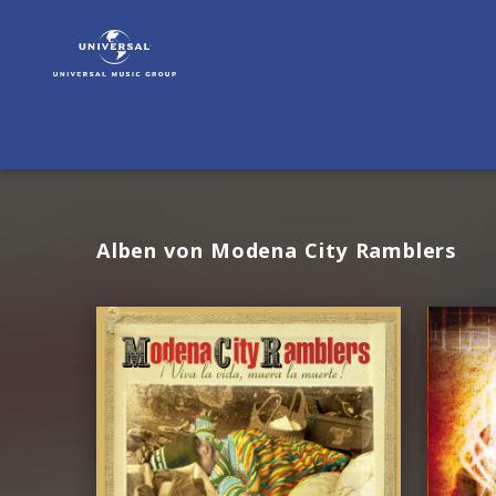
Modena
City
Ramblers
|
Musik
Alben von Modena City Ramblers