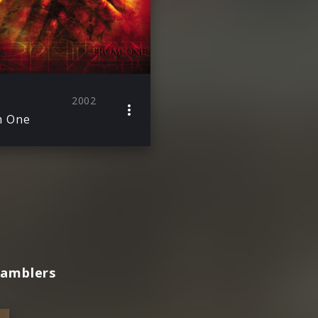
2002
m One
Ramblers