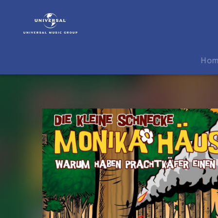
Die
kleine
Schnecke
Monika
Häuschen
Ho
|
Musik
|
48:
Warum
haben
Prachtkäfer
einen
Feuermelder?