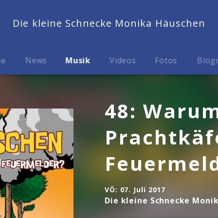
Die kleine Schnecke Monika Häuschen
me
News
Musik
Videos
Fotos
Biog
48: Waru
Prachtkäf
Feuermel
VÖ:
07. Juli 2017
Die kleine Schnecke Moni