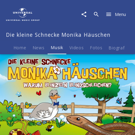
Die
kleine
Menu
Schnecke
Monika
Häuschen
Die kleine Schnecke Monika Häuschen
|
Musik
|
Home
News
Musik
Videos
Fotos
Biografie
68:
Warum
blinzeln
Blindschleichen?