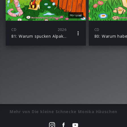
Hörspiel
CD
2026
CD
81: Warum spucken Alpakas?
Mehr von Die kleine Schnecke Monika Häuschen