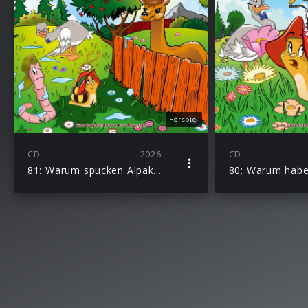
Hörspiel
CD
2026
CD
81: Warum spucken Alpakas?