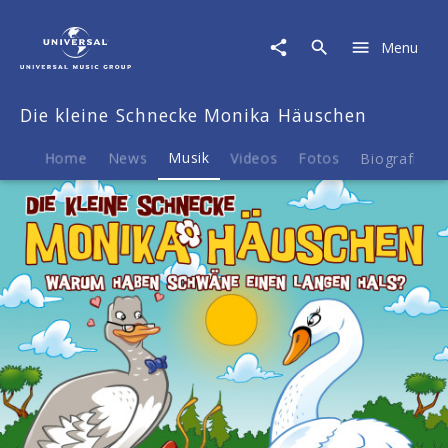
Die
kleine
Menu
Schnecke
Monika
Häuschen
Die kleine Schnecke Monika Häuschen
|
Musik
|
Home
News
Musik
Videos
Fotos
Biografie
75:
Warum
haben
Schwäne
einen
langen
Hals?