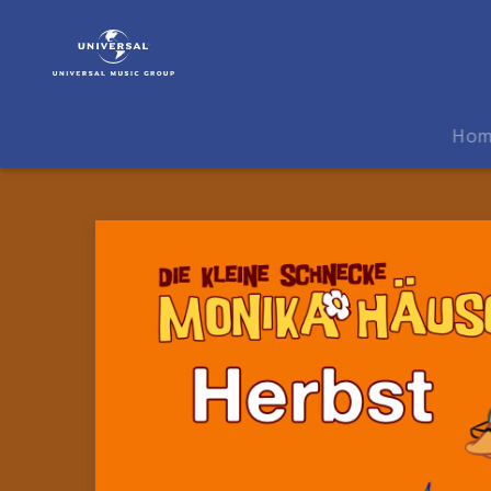
Die
kleine
Schnecke
Monika
Häuschen
Ho
|
Musik
|
Herbst
-
Geschichten
mit
Monika
Häuschen