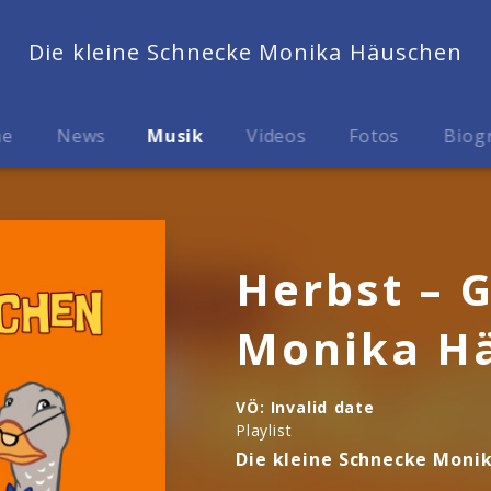
Die kleine Schnecke Monika Häuschen
me
News
Musik
Videos
Fotos
Biog
Herbst – 
Monika H
VÖ:
Invalid date
Playlist
Die kleine Schnecke Moni