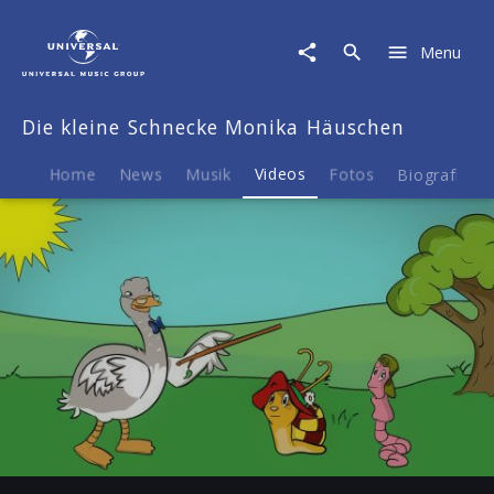
Die
kleine
Menu
Schnecke
Monika
Häuschen
Die kleine Schnecke Monika Häuschen
|
Video
|
Home
News
Musik
Videos
Fotos
Biografie
Rechnen
bis
3
Play
-02:32
Play
Mute
Ent