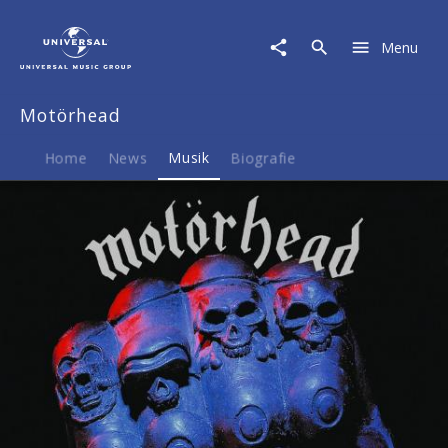
Motörhead
|
Menu
Musik
|
Iron
Motörhead
Fist
Home
News
Musik
Biografie