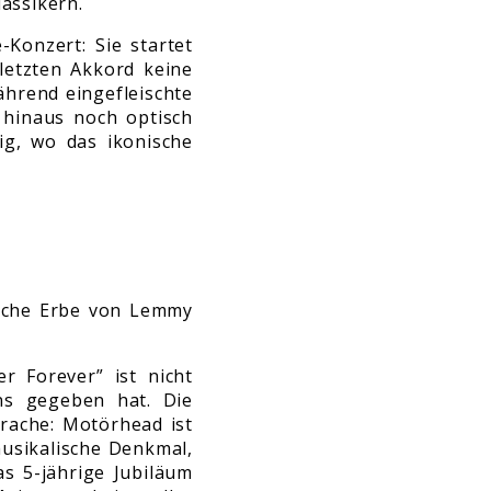
lassikern.
-Konzert: Sie startet
letzten Akkord keine
ährend eingefleischte
 hinaus noch optisch
g, wo das ikonische
lische Erbe von Lemmy
r Forever” ist nicht
ans gegeben hat. Die
rache: Motörhead ist
musikalische Denkmal,
as 5-jährige Jubiläum