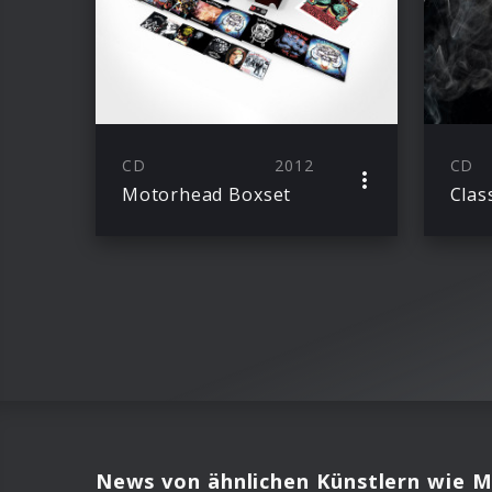
CD
2012
CD
Motorhead Boxset
News von ähnlichen Künstlern wie 