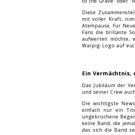
to the Grave” oder “
Diese Zusammenstellu
mit voller Kraft, n
Atempause. Für Neuei
Fans die brillante 
aufwerten möchte, 
Warpig-Logo auf euc
Ein Vermächtnis, 
Das Jubiläum der Ver
und seiner Crew auch
Die wichtigste News
einfach nur ein Tit
ungebrochene Begeis
keine Band, die jema
das sich die Band se