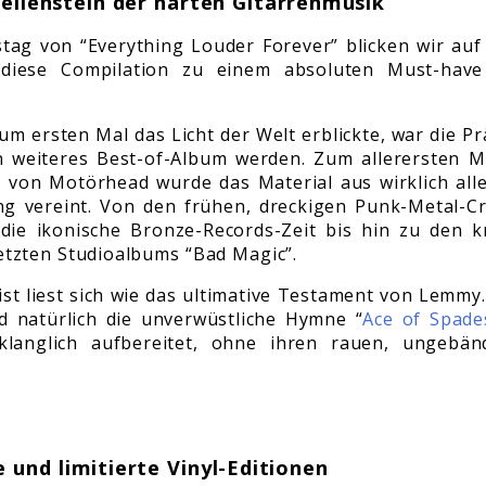
Meilenstein der harten Gitarrenmusik
tag von “Everything Louder Forever” blicken wir auf
 diese Compilation zu einem absoluten Must-have
m ersten Mal das Licht der Welt erblickte, war die Pr
in weiteres Best-of-Album werden. Zum allerersten M
 von Motörhead wurde das Material aus wirklich all
ung vereint. Von den frühen, dreckigen Punk-Metal-C
 die ikonische Bronze-Records-Zeit bis hin zu den k
etzten Studioalbums “Bad Magic”.
ist liest sich wie das ultimative Testament von Lemmy
d natürlich die unverwüstliche Hymne “
Ace of Spade
klanglich aufbereitet, ohne ihren rauen, ungebän
 und limitierte Vinyl-Editionen