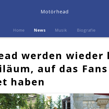
Motörhead
Home
News
Musik
Biografie
ad werden wieder l
iläum, auf das Fans
et haben