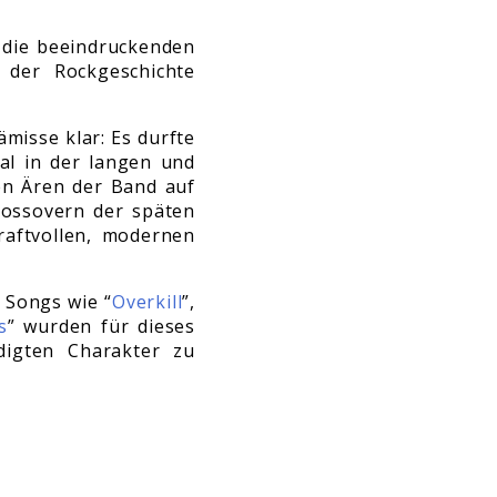
 die beeindruckenden
 der Rockgeschichte
ämisse klar: Es durfte
al in der langen und
en Ären der Band auf
rossovern der späten
raftvollen, modernen
. Songs wie “
Overkill
”,
s
” wurden für dieses
digten Charakter zu