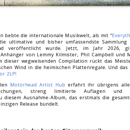
n bebte die internationale Musikwelt, als mit “
Everyth
die ultimative und bisher umfassendste Sammlung 
 veröffentlicht wurde. Jetzt, im Jahr 2026, gi
e Anhänger von Lemmy Kilmister, Phil Campbell und M
 dieser wegweisenden Compilation rückt das Meist
schen Wind in die heimischen Plattenregale. Und das
or 2LP!
llen
Motörhead Artist Hub
erfahrt ihr übrigens all
ntlichungen, streng limitierte Auflagen und 
u diesem Ausnahme-Album, das erstmals die gesamte
inzigen Release bündelt.