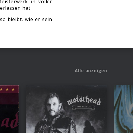
eisterwerk in voller
erlassen hat.
o bleibt, wie er sein
Alle anzeigen