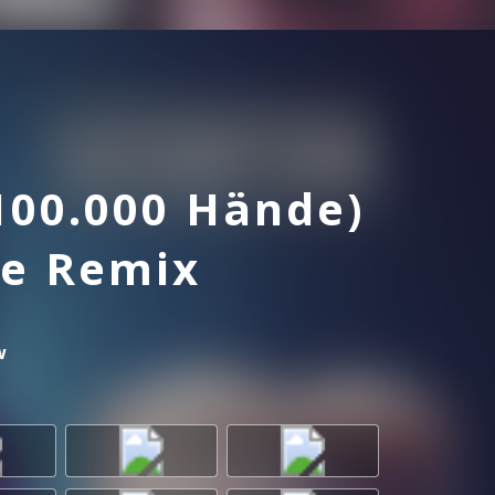
100.000 Hände)
le Remix
w