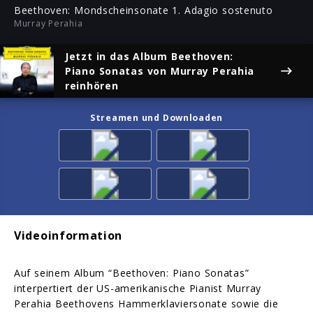
ful
Beethoven: Mondscheinsonate 1. Adagio sostenuto
Murray Perahia
Jetzt in das Album
Beethoven:
Piano Sonatas
von Murray Perahia
reinhören
Streamen und Downloaden
Videoinformation
Auf seinem Album “Beethoven: Piano Sonatas”
interpertiert der US-amerikanische Pianist Murray
Perahia Beethovens Hammerklaviersonate sowie die