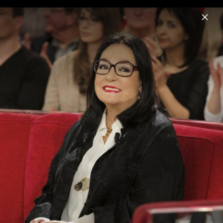
Menu
Nana Mouskouri
Home
News
Musik
Videos
Fotos
Biografie
Nana Mouskouri - Pressebilder 2014