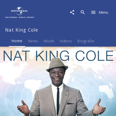
Nat
King
Menu
Cole
|
Musik
Nat King Cole
&
Merch
Home
News
Musik
Videos
Biografie