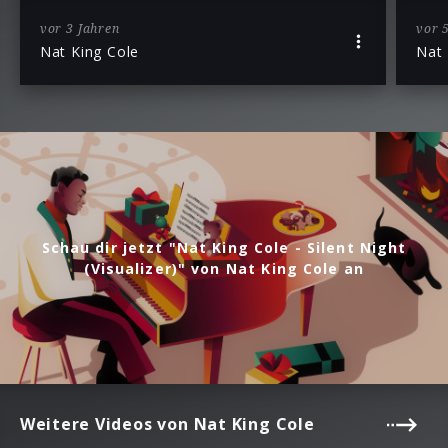
vor 3 Jahren
vor 
Nat King Cole
Nat 
Schau dir jetzt "Nat King Cole - Silent Night
(Visualizer)" von Nat King Cole an
Weitere Videos von Nat King Cole