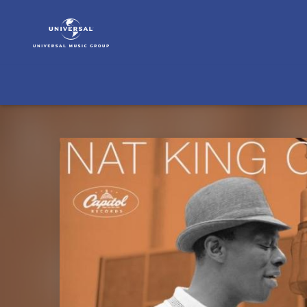
Nat
King
Cole
|
Musik
|
From
The
Capitol
Vaults
(Vol.
4)