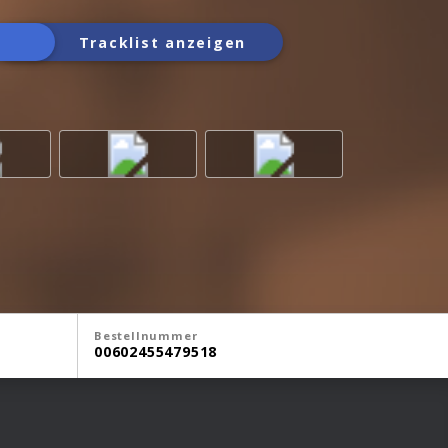
Tracklist anzeigen
Bestellnummer
00602455479518