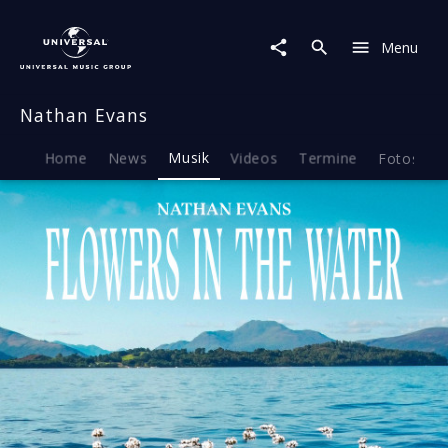
Nathan
Evans
Menu
|
Musik
|
Nathan Evans
Flowers
In
The
Home
News
Musik
Videos
Termine
Fotos
B
Water
(Single)