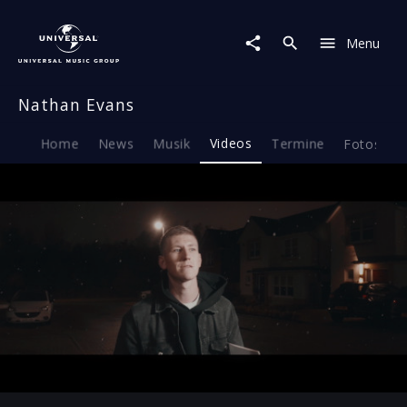
Nathan
Evans
Menu
|
Video
|
Nathan Evans
Merry
Christmas
Everyone
Home
News
Musik
Videos
Termine
Fotos
B
Play
03:23
Play
Mute
Ent