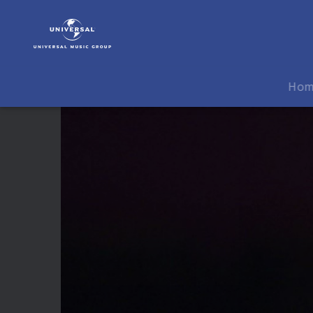
Neil
Diamond
|
Video
|
Ho
Sweet
Caroline
(Live)