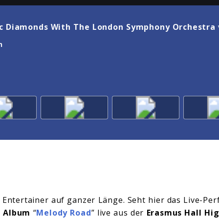
ic Diamonds With The London Symphony Orchestra
n
n Entertainer auf ganzer Länge. Seht hier das Live-P
m
Album
“
Melody Road
” live aus der
Erasmus Hall Hig