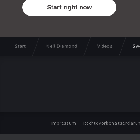
Start
Neil Diamond
Videos
Swe
Impressum
Rechtevorbehaltserkläru