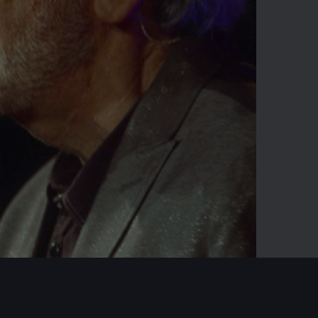
-06:08
Mute
Enter
fullscreen