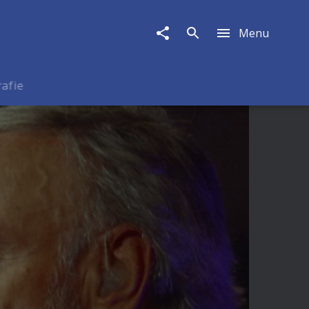
Menu
rafie