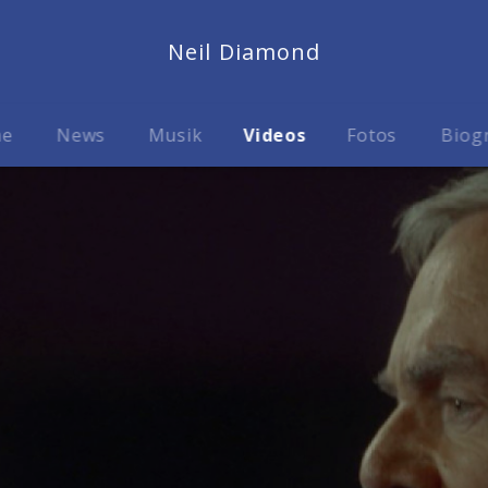
Neil Diamond
me
News
Musik
Videos
Fotos
Biog