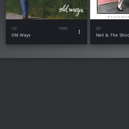
CD
1993
CD
Old Ways