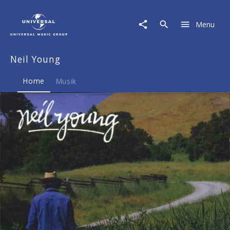
Neil
Young
Menu
|
Musik
&
Neil Young
Merch
Home
Musik