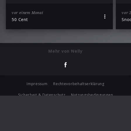
vor einem Monat
vor 
50 Cent
Sno
Mehr von Nelly
Impressum
Rechtevorbehaltserklärung
Sicherheit & Datenschutz
Nutzungsbedingungen
Journalistenlounge
Für Geschäftspartner
Barrierefreiheit Statement
© Copyright 2026 Universal Music Group N.V. All Rights