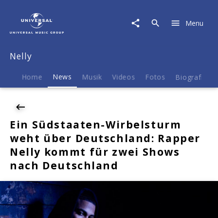
Nelly
|
Menu
News
|
Ein
Nelly
Südstaaten-
Wirbelsturm
weht
Home
News
Musik
Videos
Fotos
Biografie
über
Deutschland:
Rapper
Nelly
Ein Südstaaten-Wirbelsturm
kommt
weht über Deutschland: Rapper
für
zwei
Nelly kommt für zwei Shows
Shows
nach Deutschland
nach
Deutschland