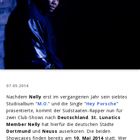
07.05.2014
Nachdem
Nelly
erst im vergangenen Jahr sein siebtes
Studioalbum “
M.O.
” und die Single “
Hey Porsche
”
präsentierte, kommt der Südstaaten-Rapper nun für
zwei Club-Shows nach
Deutschland
.
St. Lunatics
Member Nelly
hat hierfür die deutschen Städte
Dortmund
und
Neuss
auserkoren. Die beiden
Showcases finden bereits am
10. Mai 2014
statt. Wer