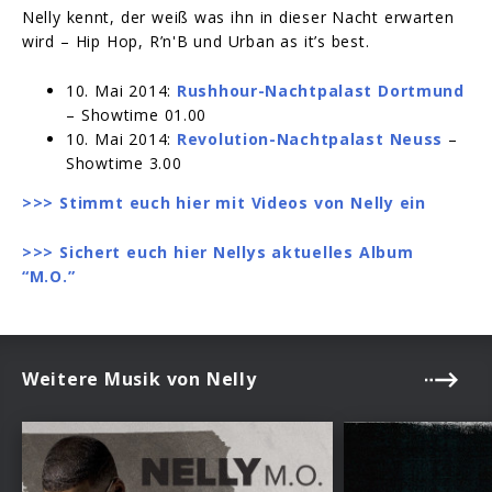
Nelly kennt, der weiß was ihn in dieser Nacht erwarten
wird – Hip Hop, R’n'B und Urban as it’s best.
10. Mai 2014:
Rushhour-Nachtpalast Dortmund
– Showtime 01.00
10. Mai 2014:
Revolution-Nachtpalast Neuss
–
Showtime 3.00
>>> Stimmt euch hier mit Videos von Nelly ein
>>> Sichert euch hier Nellys aktuelles Album
“M.O.”
Weitere Musik von Nelly