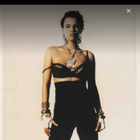
Menu
Neneh Cherry
Home
News
Musik
Videos
Fotos
Pressebilder "The Versions" (2022)