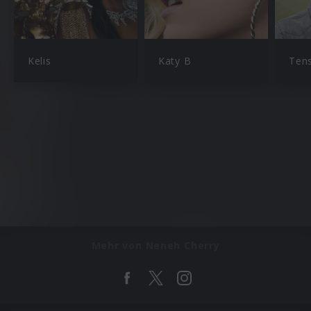
Kelis
Katy B
Ten
Mehr von Neneh Cherry