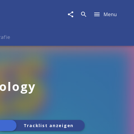
Menu
rafie
ology
Tracklist anzeigen