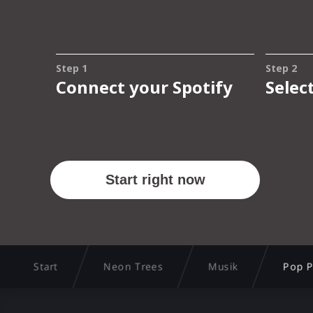
Start
Neon Trees
Musik
Pop P