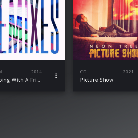
al
2014
CD
2021
Sleeping With A Friend (Remixes)
Picture Show