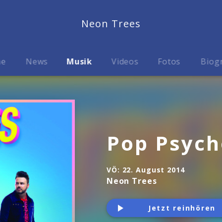
Neon Trees
me
News
Musik
Videos
Fotos
Biog
Pop Psych
VÖ:
22. August 2014
Neon Trees
Jetzt reinhören