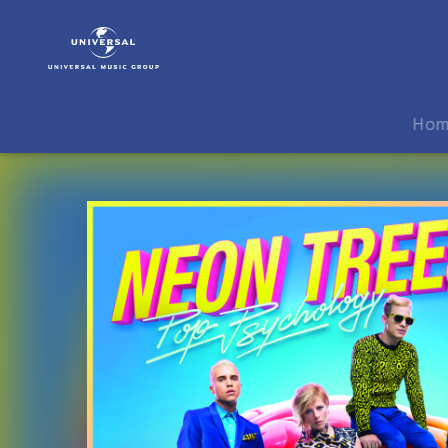
Neon
Trees
|
Musik
|
Ho
Pop
Psychology