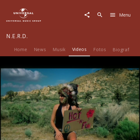
N.E.R.D.
|
Menu
Video
|
Hot-
N.E.R.D.
N-
Fun
feat.
Home
News
Musik
Videos
Fotos
Biografie
Nelly
Furtado
Play