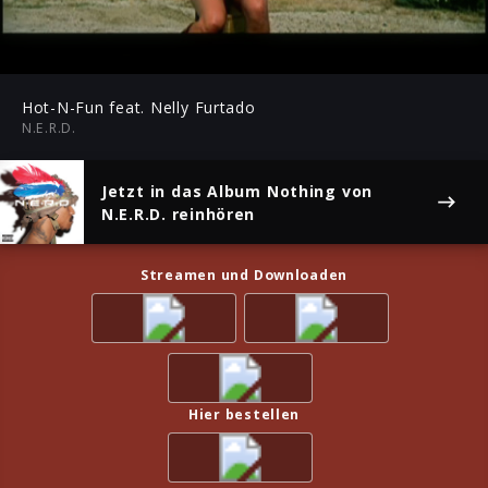
-03:49
Play
Mute
Ent
ful
Hot-N-Fun feat. Nelly Furtado
N.E.R.D.
Jetzt in das Album
Nothing
von
N.E.R.D. reinhören
Streamen und Downloaden
Hier bestellen