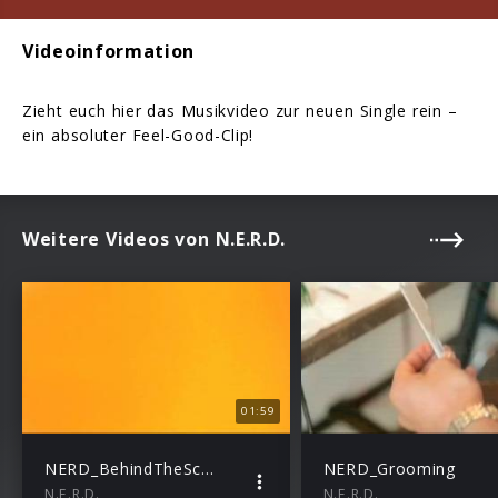
Videoinformation
Zieht euch hier das Musikvideo zur neuen Single rein –
ein absoluter Feel-Good-Clip!
Weitere Videos von N.E.R.D.
01:59
NERD_BehindTheScenes
NERD_Grooming
N.E.R.D.
N.E.R.D.