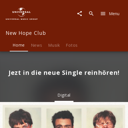
New
Hope
Menu
Club
|
Musik
New Hope Club
&
Merch
Home
News
Musik
Fotos
Jezt in die neue Single reinhören!
Digital