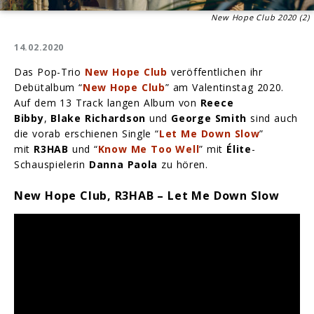
New Hope Club 2020 (2)
14.02.2020
Das Pop-Trio
New Hope Club
veröffentlichen ihr
Debütalbum “
New Hope Club
” am Valentinstag 2020.
Auf dem 13 Track langen Album von
Reece
Bibby
,
Blake Richardson
und
George Smith
sind auch
die vorab erschienen Single “
Let Me Down Slow
”
mit
R3HAB
und “
Know Me Too Well
” mit
Élite
-
Schauspielerin
Danna Paola
zu hören.
New Hope Club, R3HAB – Let Me Down Slow