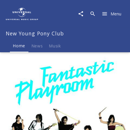
New
Young
Menu
Pony
Club
|
New Young Pony Club
Musik
&
Merch
Home
News
Musik