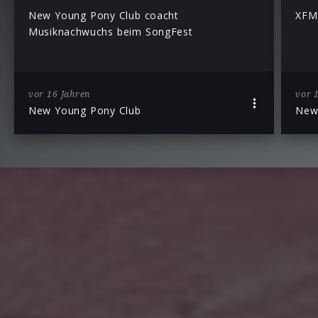
New Young Pony Club coacht
XFM
Musiknachwuchs beim SongFest
vor 16 Jahren
vor 
New Young Pony Club
New