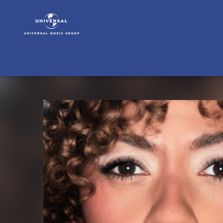
Nia
Archives
|
Musik
|
Unfinished
Business