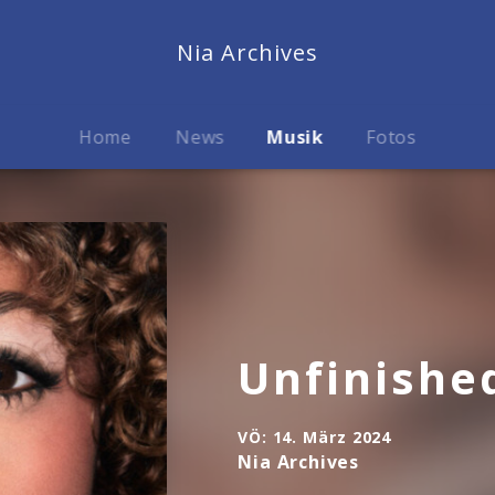
Nia Archives
Home
News
Musik
Fotos
Unfinishe
VÖ:
14. März 2024
Nia Archives