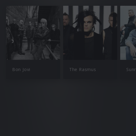
Bon Jovi
The Rasmus
Sunr