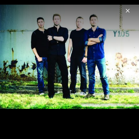
Menu
Nickelback
Home
News
Musik
Videos
Fotos
Biografie
Live in Köln, November 2014