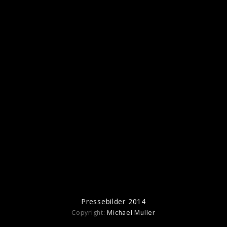
Pressebilder 2014
Pressebilder 2014
Copyright:
Michael Muller
Ähnliche Künstler wie Nickelback