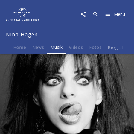
Nina
Hagen
Menu
|
Musik
|
Nina Hagen
Star
Boulevard
Home
News
Musik
Videos
Fotos
Biografie