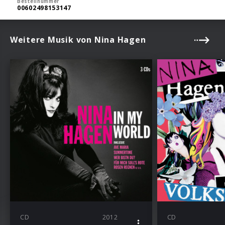
Bestellnummer
00602498153147
Weitere Musik von Nina Hagen
CD
2012
CD