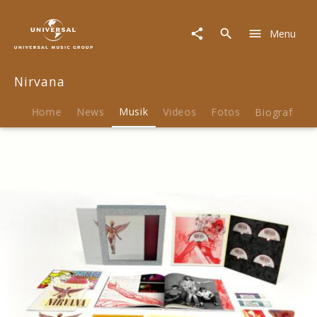
Nirvana
|
Menu
Musik
|
In
Nirvana
Utero
30th
Anniversary
Home
News
Musik
Videos
Fotos
Biografie