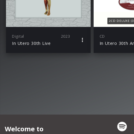
2CD DELUXE (30
Digital
2023
CD
In Utero 30th Live
In Utero 30th A