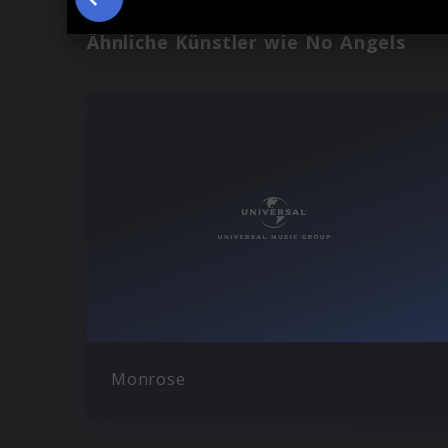
Ähnliche Künstler wie No Angels
Monrose